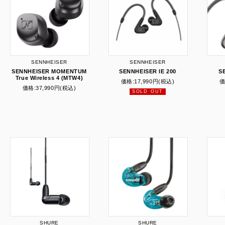
SENNHEISER
SENNHEISER
SENNHEISER MOMENTUM
SENNHEISER IE 200
S
True Wireless 4 (MTW4)
価格:
17,990円
(税込)
価
価格:
37,990円
(税込)
SOLD OUT
SHURE
SHURE