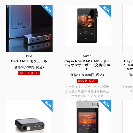
FiiO
Cayin
FiiO AM3E モジュール
Cayin N6ii DAP / A01・オー
Cayi
ディオマザーボード交換式DA
P・N
価格:
6,590円
(税込)
P
ル
SOLD OUT
価格:
129,888円
(税込)
価
SOLD OUT
オーディオマザーボードの交換
Nut
が可能な無限の可能性を秘めた
次世代プレミアムDAP