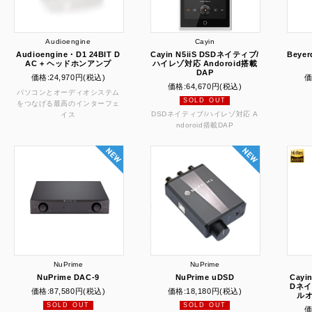
Audioengine
Cayin
Audioengine・D1 24BIT D
Cayin N5iiS DSDネイティブ/
Beyer
AC + ヘッドホンアンプ
ハイレゾ対応 Andoroid搭載
DAP
価格:
24,970円
(税込)
価
価格:
64,670円
(税込)
パソコンとオーディオシステム
SOLD OUT
をつなげる最高のインターフェ
DSDネイティブ/ハイレゾ対応 A
イス
ndoroid搭載DAP
NuPrime
NuPrime
NuPrime DAC-9
NuPrime uDSD
Cayi
Dネ
価格:
87,580円
(税込)
価格:
18,180円
(税込)
ル
SOLD OUT
SOLD OUT
価