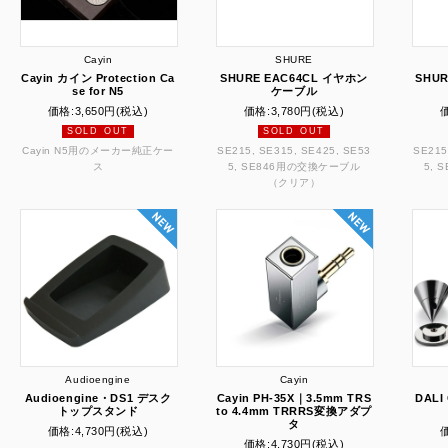
Cayin
SHURE
Cayin カイン Protection Ca
SHURE EAC64CL イヤホン
SHU
se for N5
ケーブル
価格:
3,650円
(税込)
価格:
3,780円
(税込)
SOLD OUT
SOLD OUT
Cayin N5用のメーカー純正ケー
SE215, SE315, SE425, SE53
SE215
ス
5, SE846用の交換ケーブル
5,
（クリア）
Audioengine
Cayin
Audioengine・DS1 デスク
Cayin PH-35X｜3.5mm TRS
DAL
トップスタンド
to 4.4mm TRRRS変換アダプ
タ
価格:
4,730円
(税込)
価格:
4,730円
(税込)