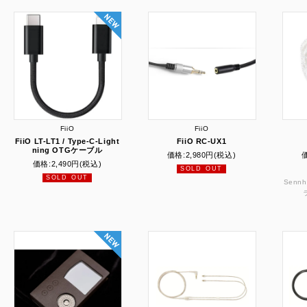
FiiO
FiiO
FiiO LT-LT1 / Type-C-Light
FiiO RC-UX1
ning OTGケーブル
価格:
2,980円
(税込)
価格:
2,490円
(税込)
SOLD OUT
SOLD OUT
Sennh